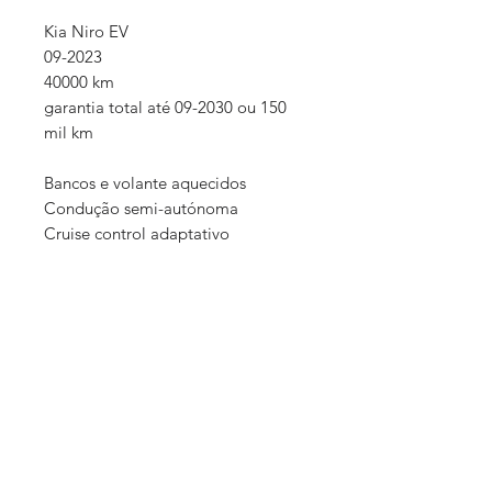
Kia Niro EV
09-2023
40000 km
garantia total até 09-2030 ou 150
mil km
Bancos e volante aquecidos
Condução semi-autónoma
Cruise control adaptativo
Keyless
etc...
Possibilidade de entrega em
qualquer ponto do país e ilhas
www.eletricar.pt referência nacional
na comercialização de veículos
elétricos