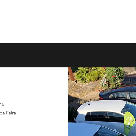
In
 46
da Feira