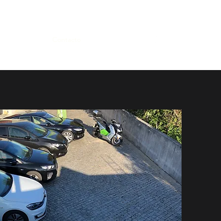
962 635 128
ício
Usados
Contacto